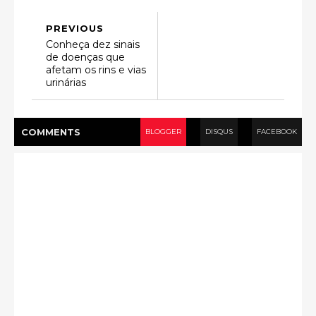
PREVIOUS
Conheça dez sinais
de doenças que
afetam os rins e vias
urinárias
COMMENT
S
BLOGGER
DISQUS
FACEBOOK