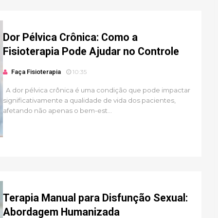
Dor Pélvica Crônica: Como a
Fisioterapia Pode Ajudar no Controle
Faça Fisioterapia
10:35
A dor pélvica crônica é uma condição que pode impactar
significativamente a qualidade de vida dos pacientes,
afetando não apenas o bem-est...
Terapia Manual para Disfunção Sexual:
Abordagem Humanizada