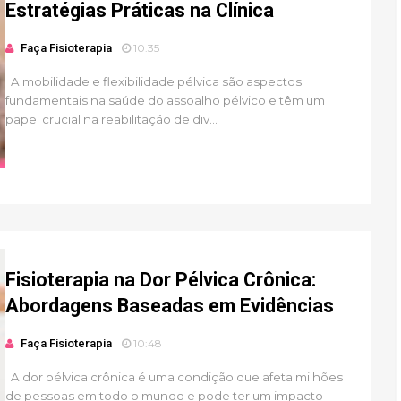
Estratégias Práticas na Clínica
Faça Fisioterapia
10:35
A mobilidade e flexibilidade pélvica são aspectos
fundamentais na saúde do assoalho pélvico e têm um
papel crucial na reabilitação de div...
Fisioterapia na Dor Pélvica Crônica:
Abordagens Baseadas em Evidências
Faça Fisioterapia
10:48
A dor pélvica crônica é uma condição que afeta milhões
de pessoas em todo o mundo e pode ter um impacto