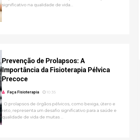
significativo na qualidade de vida...
Prevenção de Prolapsos: A
Importância da Fisioterapia Pélvica
Precoce
Faça Fisioterapia
10:35
O prolapsos de órgãos pélvicos, como bexiga, útero e
reto, representa um desafio significativo para a saúde e
qualidade de vida de muitas ...