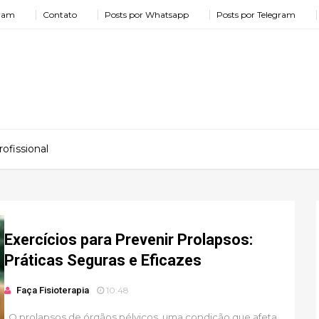
gram
Contato
Posts por Whatsapp
Posts por Telegram
ofissional
Exercícios para Prevenir Prolapsos:
Práticas Seguras e Eficazes
Faça Fisioterapia
10:48
O prolapsos de órgãos pélvicos, uma condição que afeta