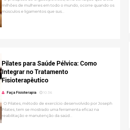
milhões de mulheres em todo o mundo, ocorre quando os
músculos e ligamentos que sus...
Pilates para Saúde Pélvica: Como
Integrar no Tratamento
Fisioterapêutico
Faça Fisioterapia
10:36
O Pilates, método de exercício desenvolvido por Joseph
Pilates, tem se mostrado uma ferramenta eficaz na
reabilitação e manutenção da saúd...