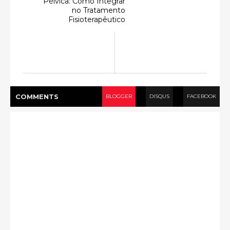
Pélvica: Como Integrar
no Tratamento
Fisioterapêutico
COMMENT
S
BLOGGER
DISQUS
FACEBOOK