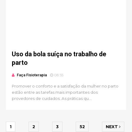
Uso da bola suíça no trabalho de
parto
Faça Fisioterapia
08:55
Promover o conforto e a satisfação da mulher no parto
estão entre as tarefas mais importantes dos
provedores de cuidados. As práticas qu...
1
2
3
52
NEXT