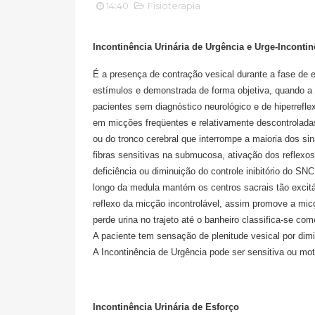
14:40
Fisioterapia
Incontinência Urinária de Urgência e Urge-Incontin
É a presença de contração vesical durante a fase d
estímulos e demonstrada de forma objetiva, quando a 
pacientes sem diagnóstico neurológico e de hiperref
em micções freqüentes e relativamente descontroladas
ou do tronco cerebral que interrompe a maioria dos sina
fibras sensitivas na submucosa, ativação dos reflexo
deficiência ou diminuição do controle inibitório do SN
longo da medula mantém os centros sacrais tão exci
reflexo da micção incontrolável, assim promove a micç
perde urina no trajeto até o banheiro classifica-se co
A paciente tem sensação de plenitude vesical por di
A Incontinência de Urgência pode ser sensitiva ou mot
Incontinência Urinária de Esforço