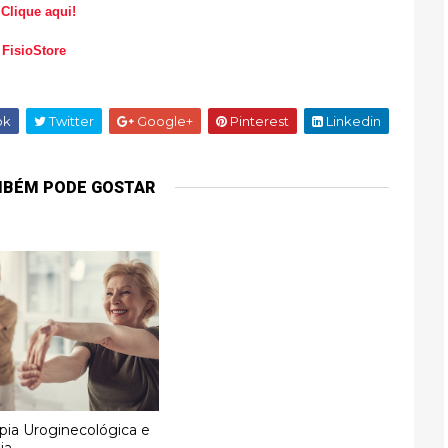
.
Clique aqui!
a
FisioStore
ok
Twitter
Google+
Pinterest
Linkedin
MBÉM PODE GOSTAR
apia Uroginecológica e
ia