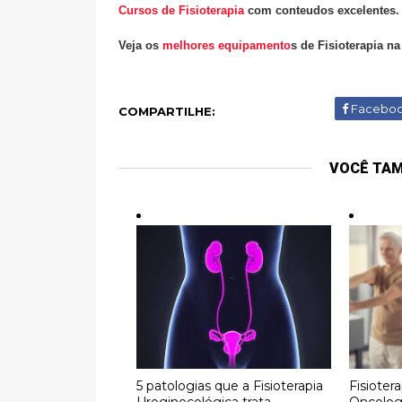
Cursos de Fisioterapia
com conteudos excelentes
Veja os
melhores equipamento
s de Fisioterapia n
Facebo
COMPARTILHE:
VOCÊ TA
5 patologias que a Fisioterapia
Fisioter
Uroginecológica trata
Oncolog