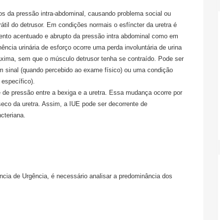
os da pressão intra-abdominal, causando problema social ou
rátil do detrusor. Em condições normais o esfíncter da uretra é
mento acentuado e abrupto da pressão intra abdominal como em
nência urinária de esforço ocorre uma perda involuntária de urina
áxima, sem que o músculo detrusor tenha se contraído. Pode ser
m sinal (quando percebido ao exame físico) ou uma condição
específico).
e de pressão entre a bexiga e a uretra. Essa mudança ocorre por
seco da uretra. Assim, a IUE pode ser decorrente de
ncteriana.
ia de Urgência, é necessário analisar a predominância dos