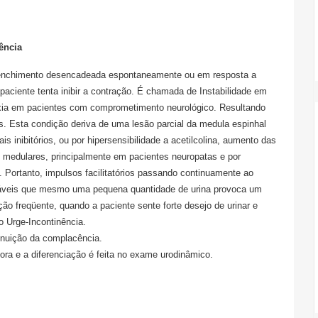
ência
e enchimento desencadeada espontaneamente ou em resposta a
paciente tenta inibir a contração. É chamada de Instabilidade em
lexia em pacientes com comprometimento neurológico. Resultando
. Esta condição deriva de uma lesão parcial da medula espinhal
is inibitórios, ou por hipersensibilidade a acetilcolina, aumento das
s medulares, principalmente em pacientes neuropatas e por
C. Portanto, impulsos facilitatórios passando continuamente ao
táveis que mesmo uma pequena quantidade de urina provoca um
ão freqüente, quando a paciente sente forte desejo de urinar e
mo Urge-Incontinência.
minuição da complacência.
ora e a diferenciação é feita no exame urodinâmico.