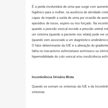
É a perda involuntária de urina que surge com aument
higiênico para a mulher, na ausência de atividade cont
capaz de impedir a saída de urina por ocasião de au
episódios de tosse, espirro ou riso forçado. Na inconti
quando a pressão vesical excede a pressão uretral m
um sintoma (quando a paciente nos relata) pode ser u
(quando vem associado a um diagnóstico urodinâmico 
O fator determinante da IUE é a alteração do gradient
falha no mecanismo esfincteriano extrínseco ou intrín
hipermobilidade do colo vesical e/ou insuficiência esfi
Incontinência Urinária Mista
Quando se somam os sintomas da IUE e da Incontinênc
sintomas.