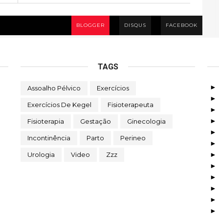
BLOGGER
DISQUS
FACEBOOK
TAGS
Assoalho Pélvico
Exercícios
Exercícios De Kegel
Fisioterapeuta
Fisioterapia
Gestação
Ginecologia
Incontinência
Parto
Perineo
Urologia
Video
Zzz